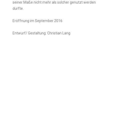
seiner Maße nicht mehr als solcher genutzt werden
durfte.
Eröffnung im September 2016
Entwurf/ Gestaltung: Christian Lang
Beratung und Ablauforganisation: Wolfram Völlger
Koordination: Moritz Heger
Grundriss und
Modell
Lochdeckenfor